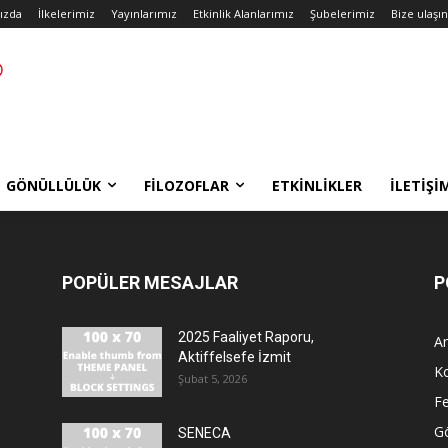
ızda
İlkelerimiz
Yayınlarımız
Etkinlik Alanlarımız
Şubelerimiz
Bize ulaşın
GÖNÜLLÜLÜK
FILOZOFLAR
ETKINLIKLER
İLETIŞI
POPÜLER MESAJLAR
P
2025 Faaliyet Raporu,
An
Aktiffelsefe İzmit
Ko
Şubat 5, 2026
Fe
Gö
SENECA