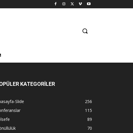
M
OPÜLER KATEGORİLER
asayfa-Slide
256
nferanslar
115
lsefe
89
nüllülük
70