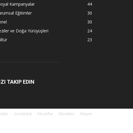
osyal Kampanyalar
44
rumsal Eğitimler
30
enel
30
ziler ve Doğa Yürüyüşleri
24
ltür
23
IZI TAKIP EDIN
Kültür
Gönüllülük
Filozoflar
Etkinlikler
İletişim