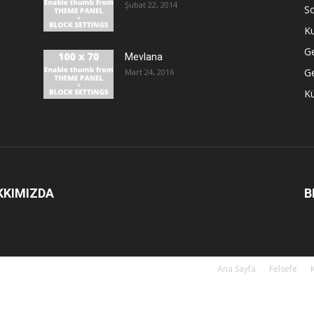
Şubat 22, 2014
S
Ku
G
Mevlana
Ge
Mart 24, 2016
Kü
KKIMIZDA
B
Ana Sayfa
Felsefe