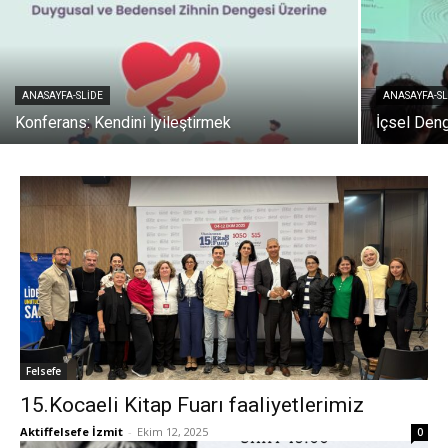
ANASAYFA-SLIDE
ANASAYFA-SL
Konferans: Kendini İyileştirmek
İçsel Den
Felsefe
15.Kocaeli Kitap Fuarı faaliyetlerimiz
Aktiffelsefe İzmit
-
Ekim 12, 2025
0