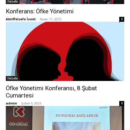
Felsefe
Konferans: Öfke Yönetimi
Aktiffelsefe İzmit
-
Nisan 11, 2025
0
Felsefe
Öfke Yönetimi Konferansı, 8 Şubat
Cumartesi
admin
-
Şubat 6, 2025
0