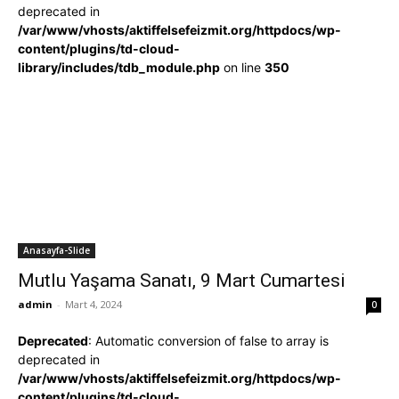
deprecated in
/var/www/vhosts/aktiffelsefeizmit.org/httpdocs/wp-
content/plugins/td-cloud-
library/includes/tdb_module.php
on line
350
Anasayfa-Slide
Mutlu Yaşama Sanatı, 9 Mart Cumartesi
admin
-
Mart 4, 2024
0
Deprecated
: Automatic conversion of false to array is
deprecated in
/var/www/vhosts/aktiffelsefeizmit.org/httpdocs/wp-
content/plugins/td-cloud-