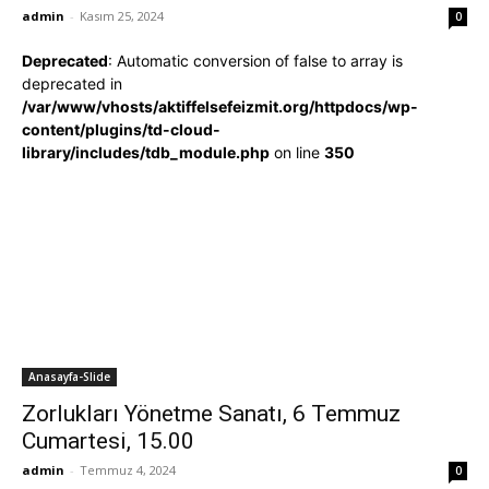
admin
-
Kasım 25, 2024
0
Deprecated
: Automatic conversion of false to array is
deprecated in
/var/www/vhosts/aktiffelsefeizmit.org/httpdocs/wp-
content/plugins/td-cloud-
library/includes/tdb_module.php
on line
350
Anasayfa-Slide
Zorlukları Yönetme Sanatı, 6 Temmuz
Cumartesi, 15.00
admin
-
Temmuz 4, 2024
0