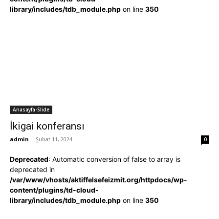
library/includes/tdb_module.php
on line
350
Anasayfa-Slide
İkigai konferansı
admin
-
Şubat 11, 2024
0
Deprecated
: Automatic conversion of false to array is
deprecated in
/var/www/vhosts/aktiffelsefeizmit.org/httpdocs/wp-
content/plugins/td-cloud-
library/includes/tdb_module.php
on line
350