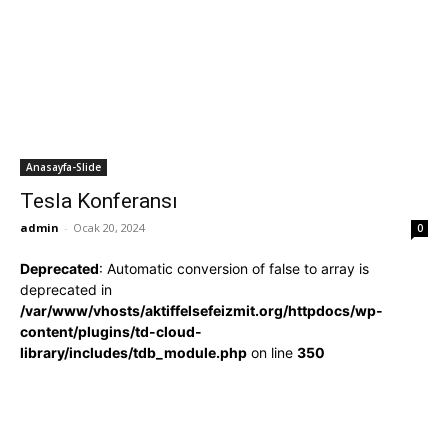
Anasayfa-Slide
Tesla Konferansı
admin
-
Ocak 20, 2024
0
Deprecated
: Automatic conversion of false to array is
deprecated in
/var/www/vhosts/aktiffelsefeizmit.org/httpdocs/wp-
content/plugins/td-cloud-
library/includes/tdb_module.php
on line
350