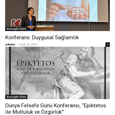
Anasayfa-Slide
Konferans: Duygusal Sağlamlık
admin
-
Ocak 10, 2025
0
Anasayfa-Slide
Dünya Felsefe Günü Konferansı, “Epiktetos
ile Mutluluk ve Özgürlük”