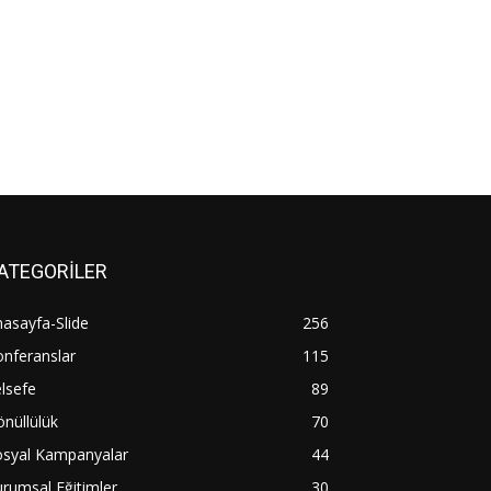
ATEGORİLER
asayfa-Slide
256
nferanslar
115
lsefe
89
nüllülük
70
osyal Kampanyalar
44
rumsal Eğitimler
30