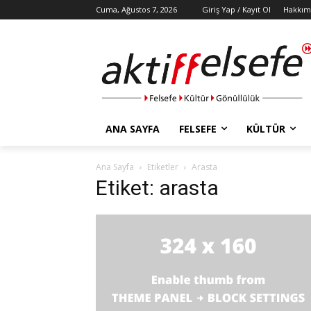
Cuma, Ağustos 7, 2026
Giriş Yap / Kayıt Ol
Hakkım
ANA SAYFA
FELSEFE
KÜLTÜR
Ana Sayfa
Etiketler
Arasta
Etiket: arasta