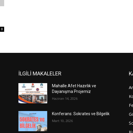
0
İLGİLİ MAKALELER
K
Mahalle Afet Hazırlık ve
An
Dayanışma Projemiz
Ko
Haziran 14, 2026
Fe
Gö
Konferans: Sokrates ve Bilgelik
Mart 10, 2026
S
Ku