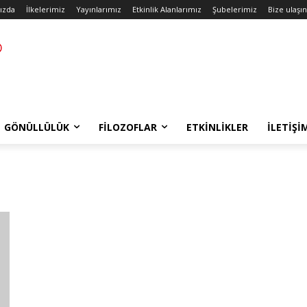
ızda
İlkelerimiz
Yayınlarımız
Etkinlik Alanlarımız
Şubelerimiz
Bize ulaşın
GÖNÜLLÜLÜK
FILOZOFLAR
ETKINLIKLER
İLETIŞI