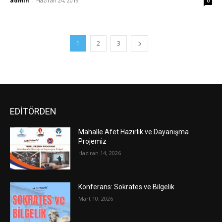
admin
-
Haziran 24, 2019
0
1
2
3
EDİTÖRDEN
Mahalle Afet Hazırlık ve Dayanışma
Projemiz
Haziran 14, 2026
Konferans: Sokrates ve Bilgelik
Mart 10, 2026