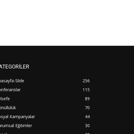
ATEGORİLER
asayfa-Slide
256
nferanslar
115
lsefe
89
nüllülük
70
osyal Kampanyalar
44
rumsal Eğitimler
30