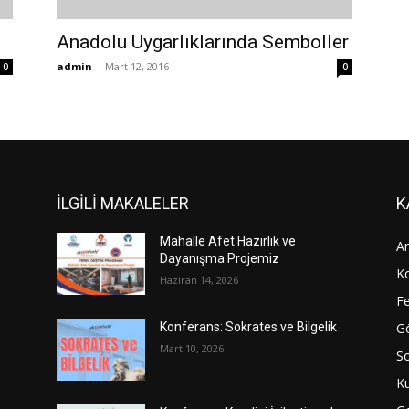
Anadolu Uygarlıklarında Semboller
admin
-
Mart 12, 2016
0
0
İLGİLİ MAKALELER
K
Mahalle Afet Hazırlık ve
An
Dayanışma Projemiz
Ko
Haziran 14, 2026
Fe
Gö
Konferans: Sokrates ve Bilgelik
Mart 10, 2026
S
Ku