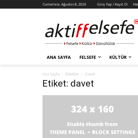
Cumartesi, Ağustos 8, 2026
Giriş Yap / Kayıt Ol
Ha
ANA SAYFA
FELSEFE
KÜLTÜR
Ana Sayfa
Etiketler
Davet
Etiket: davet