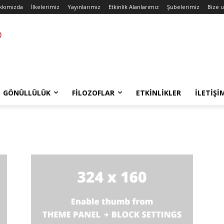
kkımızda
İlkelerimiz
Yayınlarımız
Etkinlik Alanlarımız
Şubelerimiz
Bize u
GÖNÜLLÜLÜK
FILOZOFLAR
ETKINLIKLER
İLETIŞI