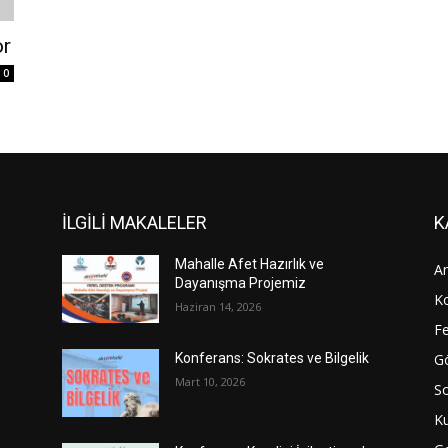
or
0
İLGİLİ MAKALELER
K
Mahalle Afet Hazırlık ve
An
Dayanışma Projemiz
Ko
Haziran 14, 2026
Fe
Gö
Konferans: Sokrates ve Bilgelik
Mart 10, 2026
S
Ku