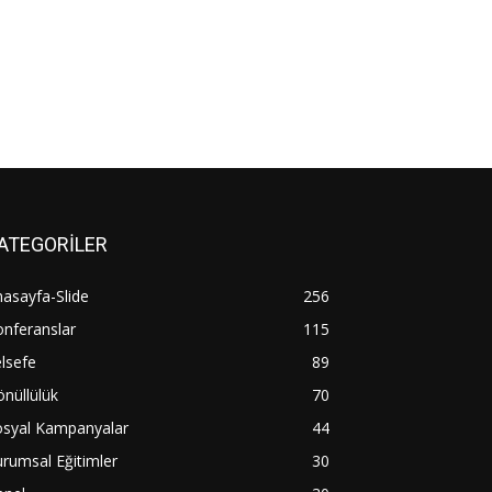
ATEGORİLER
asayfa-Slide
256
nferanslar
115
lsefe
89
nüllülük
70
osyal Kampanyalar
44
rumsal Eğitimler
30