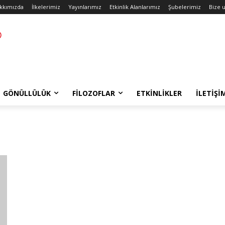
kkımızda
İlkelerimiz
Yayınlarımız
Etkinlik Alanlarımız
Şubelerimiz
Bize u
GÖNÜLLÜLÜK
FILOZOFLAR
ETKINLIKLER
İLETIŞI