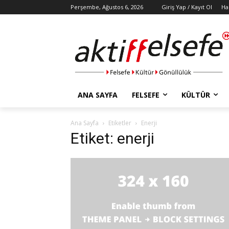
Perşembe, Ağustos 6, 2026
Giriş Yap / Kayıt Ol
Ha
ANA SAYFA
FELSEFE
KÜLTÜR
Ana Sayfa
Etiketler
Enerji
Etiket: enerji