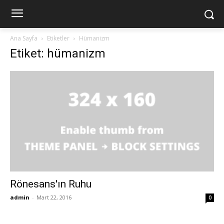
Ana Sayfa
Etiketler
Hümanizm
Etiket: hümanizm
Rönesans'ın Ruhu
admin
-
Mart 22, 2016
0