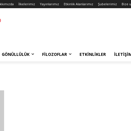
kkımızda
İlkelerimiz
Yayınlarımız
Etkinlik Alanlarımız
Şubelerimiz
Bize u
GÖNÜLLÜLÜK
FILOZOFLAR
ETKINLIKLER
İLETIŞI