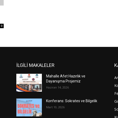
0
İLGİLİ MAKALELER
K
Mahalle Afet Hazırlık ve
An
Dayanışma Projemiz
Ko
Haziran 14, 2026
Fe
Gö
Konferans: Sokrates ve Bilgelik
Mart 10, 2026
S
Ku