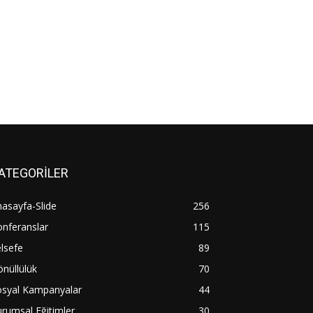
ATEGORİLER
asayfa-Slide
256
nferanslar
115
lsefe
89
nüllülük
70
osyal Kampanyalar
44
rumsal Eğitimler
30