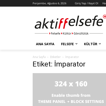
Perşembe, Ağustos 6, 2026
Giriş Yap / Kayıt Ol
Ha
ANA SAYFA
FELSEFE
KÜLTÜR
Ana Sayfa
Etiketler
İmparator
Etiket: İmparator