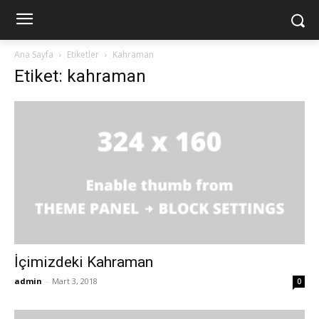
Ana Sayfa
Etiketler
Kahraman
Etiket: kahraman
İçimizdeki Kahraman
admin
-
Mart 3, 2018
0