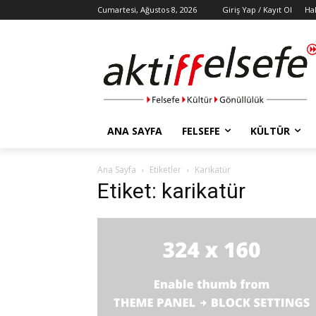
Cumartesi, Ağustos 8, 2026
Giriş Yap / Kayıt Ol
Ha
ANA SAYFA
FELSEFE
KÜLTÜR
Ana Sayfa
Etiketler
Karikatür
Etiket: karikatür