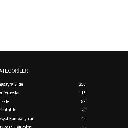
ATEGORİLER
asayfa-Slide
256
nferanslar
115
lsefe
89
nüllülük
70
osyal Kampanyalar
44
rumsal Eğitimler
30