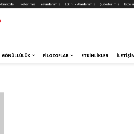
kkımızda
İlkelerimiz
Yayınlarımız
Etkinlik Alanlarımız
Şubelerimiz
Bize u
GÖNÜLLÜLÜK
FILOZOFLAR
ETKINLIKLER
İLETIŞI