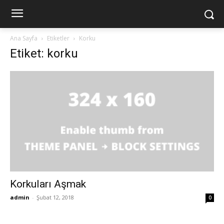
Ana Sayfa
Etiketler
Korku
Etiket: korku
Korkuları Aşmak
admin
-
Şubat 12, 2018
0