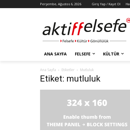
Perşembe, Ağustos 6, 2026
Giriş Yap / Kayıt Ol
Ha
ANA SAYFA
FELSEFE
KÜLTÜR
Ana Sayfa
Etiketler
Mutluluk
Etiket: mutluluk