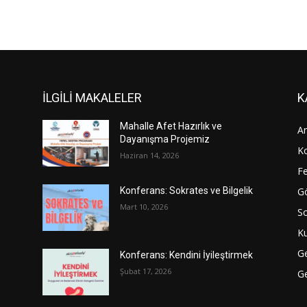
İLGİLİ MAKALELER
K
Mahalle Afet Hazırlık ve
An
Dayanışma Projemiz
Ko
Haziran 14, 2026
Fe
Gö
Konferans: Sokrates ve Bilgelik
Mart 10, 2026
S
Ku
G
Konferans: Kendini İyileştirmek
Şubat 17, 2026
Ge