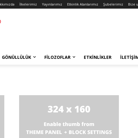
kkımızda
İlkelerimiz
Yayınlarımız
Etkinlik Alanlarımız
Şubelerimiz
Bize u
GÖNÜLLÜLÜK
FILOZOFLAR
ETKINLIKLER
İLETIŞI