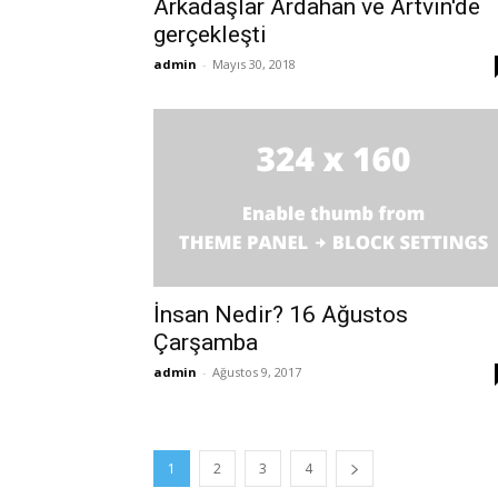
Arkadaşlar Ardahan ve Artvin'de
gerçekleşti
admin
-
Mayıs 30, 2018
İnsan Nedir? 16 Ağustos
Çarşamba
admin
-
Ağustos 9, 2017
1
2
3
4