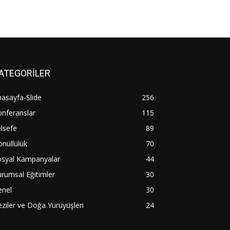
ATEGORİLER
asayfa-Slide
256
nferanslar
115
lsefe
89
nüllülük
70
osyal Kampanyalar
44
rumsal Eğitimler
30
enel
30
ziler ve Doğa Yürüyüşleri
24