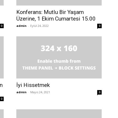
Konferans: Mutlu Bir Yaşam
Üzerine, 1 Ekim Cumartesi 15.00
admin
-
Eylül 24, 2022
0
0
an
İyi Hissetmek
admin
-
Mayıs 24, 2021
0
0