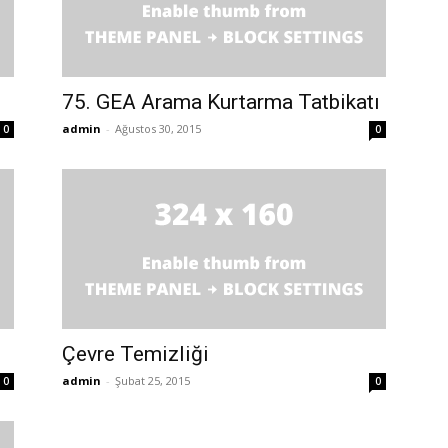
75. GEA Arama Kurtarma Tatbikatı
admin
-
Ağustos 30, 2015
0
0
Çevre Temizliği
admin
-
Şubat 25, 2015
0
0