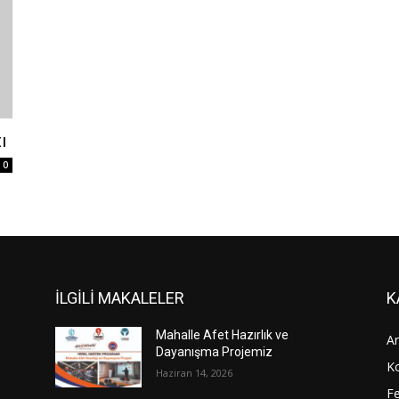
ı
0
İLGİLİ MAKALELER
K
Mahalle Afet Hazırlık ve
An
Dayanışma Projemiz
Ko
Haziran 14, 2026
Fe