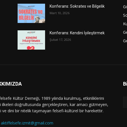
Gö
Konferans: Sokrates ve Bilgelik
Mart 10, 2026
S
Ku
G
Konferans: Kendini İyileştirmek
Şubat 17, 2026
Ge
KKIMIZDA
B
felsefe Kültür Derneği, 1989 yılında kurulmuş, etkinliklerini
i ilkeleri doğrultusunda gerçekleştiren, kar amacı gütmeyen,
i ve dini bir nitelik taşımayan felsefi-kültürel bir harekettir.
:
aktiffelsefe.izmit@gmail.com