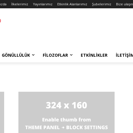
ızda
İlkelerimiz
Yayınlarımız
Etkinlik Alanlarımız
Şubelerimiz
Bize ulaşın
GÖNÜLLÜLÜK
FILOZOFLAR
ETKINLIKLER
İLETIŞI