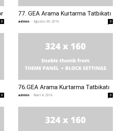
or
77. GEA Arama Kurtarma Tatbikatı
admin
-
Ağustos 30, 2016
0
0
76.GEA Arama Kurtarma Tatbikatı
admin
-
Mart 4, 2016
0
0