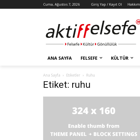
Cuma, Ağustos 7, 2026
Giriş Yap / Kayıt Ol
Hakkım
ANA SAYFA
FELSEFE
KÜLTÜR
Ana Sayfa
Etiketler
Ruhu
Etiket: ruhu