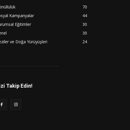
nüllülük
70
osyal Kampanyalar
44
rumsal Eğitimler
30
enel
30
ziler ve Doğa Yürüyüşleri
24
izi Takip Edin!