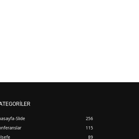
ATEGORİLER
asayfa-Slide
256
nferanslar
115
lsefe
89