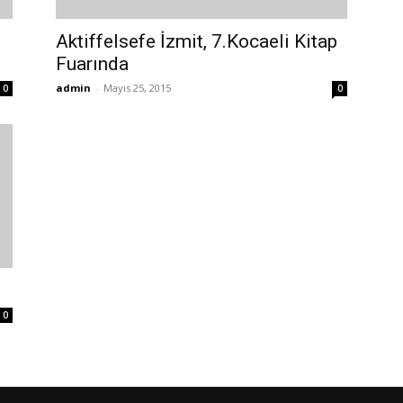
Aktiffelsefe İzmit, 7.Kocaeli Kitap
Fuarında
admin
-
Mayıs 25, 2015
0
0
0