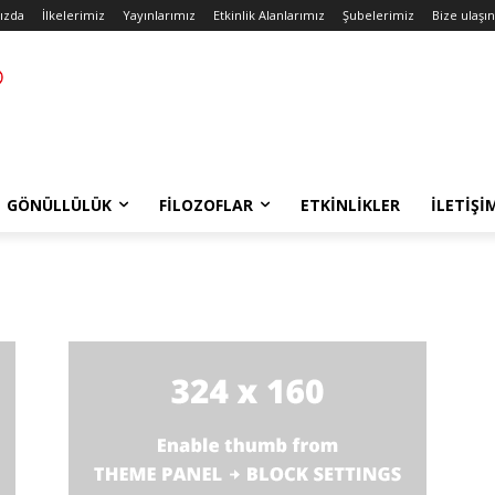
ızda
İlkelerimiz
Yayınlarımız
Etkinlik Alanlarımız
Şubelerimiz
Bize ulaşın
GÖNÜLLÜLÜK
FILOZOFLAR
ETKINLIKLER
İLETIŞI