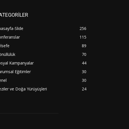
ATEGORİLER
asayfa-Slide
256
nferanslar
115
lsefe
89
nüllülük
70
osyal Kampanyalar
44
rumsal Eğitimler
30
enel
30
ziler ve Doğa Yürüyüşleri
24