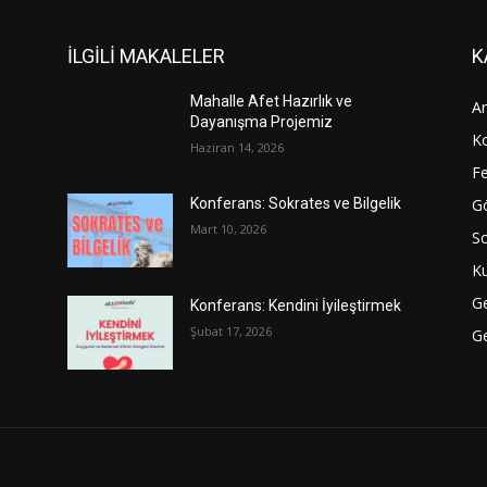
İLGİLİ MAKALELER
K
Mahalle Afet Hazırlık ve
An
Dayanışma Projemiz
Ko
Haziran 14, 2026
Fe
Gö
Konferans: Sokrates ve Bilgelik
Mart 10, 2026
S
Ku
G
Konferans: Kendini İyileştirmek
Şubat 17, 2026
Ge