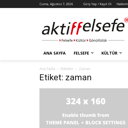
Cuma, Ağustos 7, 2026
Giriş Yap / Kayıt Ol
Hakkım
ANA SAYFA
FELSEFE
KÜLTÜR
Ana Sayfa
Etiketler
Zaman
Etiket: zaman