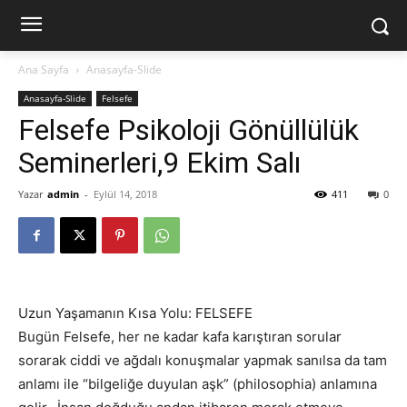
Ana Sayfa
Anasayfa-Slide
Anasayfa-Slide
Felsefe
Felsefe Psikoloji Gönüllülük
Seminerleri,9 Ekim Salı
Yazar
admin
-
Eylül 14, 2018
411
0
Uzun Yaşamanın Kısa Yolu: FELSEFE
Bugün Felsefe, her ne kadar kafa karıştıran sorular
sorarak ciddi ve ağdalı konuşmalar yapmak sanılsa da tam
anlamı ile “bilgeliğe duyulan aşk” (philosophia) anlamına