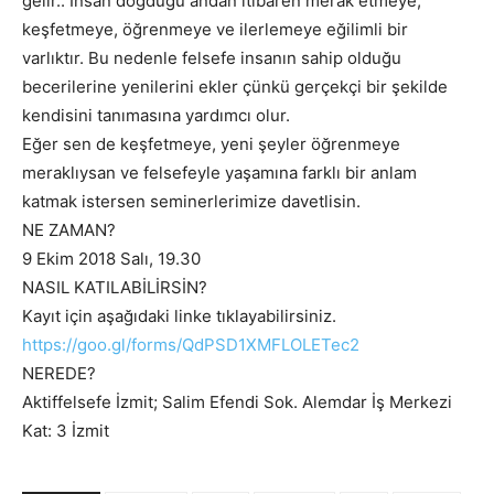
gelir.. İnsan doğduğu andan itibaren merak etmeye,
keşfetmeye, öğrenmeye ve ilerlemeye eğilimli bir
varlıktır. Bu nedenle felsefe insanın sahip olduğu
becerilerine yenilerini ekler çünkü gerçekçi bir şekilde
kendisini tanımasına yardımcı olur.
Eğer sen de keşfetmeye, yeni şeyler öğrenmeye
meraklıysan ve felsefeyle yaşamına farklı bir anlam
katmak istersen seminerlerimize davetlisin.
NE ZAMAN?
9 Ekim 2018 Salı, 19.30
NASIL KATILABİLİRSİN?
Kayıt için aşağıdaki linke tıklayabilirsiniz.
https://goo.gl/forms/QdPSD1XMFLOLETec2
NEREDE?
Aktiffelsefe İzmit; Salim Efendi Sok. Alemdar İş Merkezi
Kat: 3 İzmit