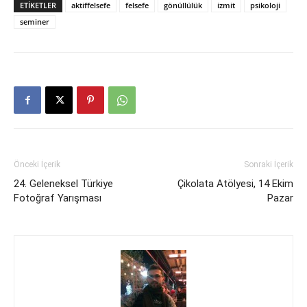
ETIKETLER
aktiffelsefe
felsefe
gönüllülük
izmit
psikoloji
seminer
Önceki İçerik
Sonraki İçerik
24. Geleneksel Türkiye
Çikolata Atölyesi, 14 Ekim
Fotoğraf Yarışması
Pazar