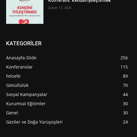
Konferans: Kendini İyileştirmek
Şubat 17, 2026
KATEGORİLER
Anasayfa-Slide
256
Konferanslar
115
Felsefe
89
Gönüllülük
70
Sosyal Kampanyalar
44
Kurumsal Eğitimler
30
Genel
30
Geziler ve Doğa Yürüyüşleri
24