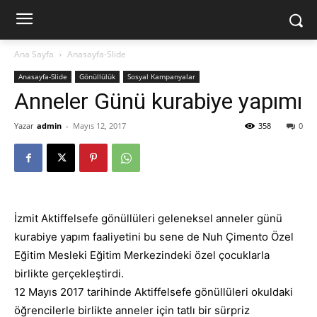
Ana Sayfa
Anasayfa-Slide
Anasayfa-Slide
Gönüllülük
Sosyal Kampanyalar
Anneler Günü kurabiye yapımı
Yazar
admin
-
Mayıs 12, 2017
358
0
İzmit Aktiffelsefe gönüllüleri geleneksel anneler günü
kurabiye yapım faaliyetini bu sene de Nuh Çimento Özel
Eğitim Mesleki Eğitim Merkezindeki özel çocuklarla
birlikte gerçekleştirdi.
12 Mayıs 2017 tarihinde Aktiffelsefe gönüllüleri okuldaki
öğrencilerle birlikte anneler için tatlı bir sürpriz