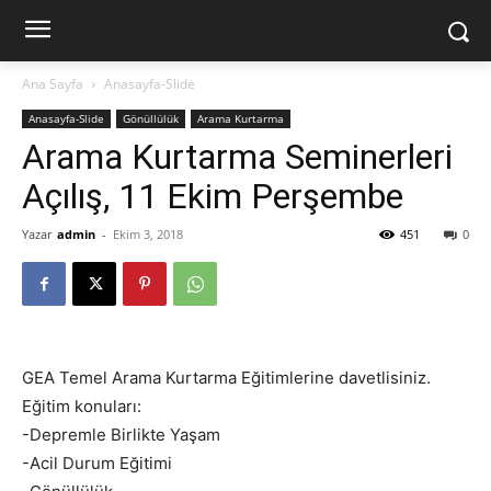
Ana Sayfa
Anasayfa-Slide
Anasayfa-Slide
Gönüllülük
Arama Kurtarma
Arama Kurtarma Seminerleri
Açılış, 11 Ekim Perşembe
Yazar
admin
-
Ekim 3, 2018
451
0
GEA Temel Arama Kurtarma Eğitimlerine davetlisiniz.
Eğitim konuları:
-Depremle Birlikte Yaşam
-Acil Durum Eğitimi