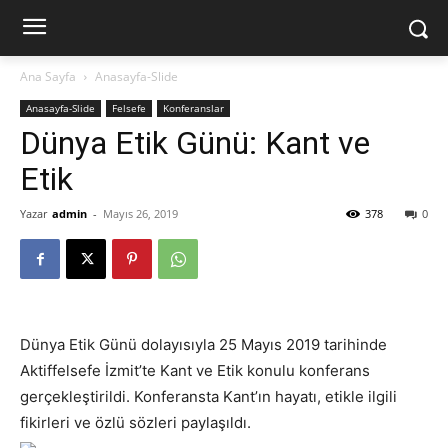
Ana Sayfa
Anasayfa-Slide
Anasayfa-Slide
Felsefe
Konferanslar
Dünya Etik Günü: Kant ve
Etik
Yazar
admin
-
Mayıs 26, 2019
378
0
Dünya Etik Günü dolayısıyla 25 Mayıs 2019 tarihinde
Aktiffelsefe İzmit’te Kant ve Etik konulu konferans
gerçekleştirildi. Konferansta Kant’ın hayatı, etikle ilgili
fikirleri ve özlü sözleri paylaşıldı.