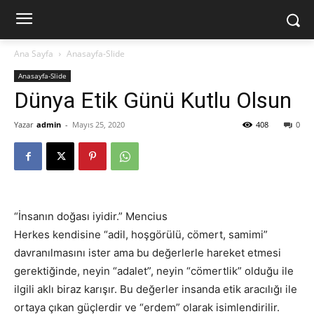
Ana Sayfa
Anasayfa-Slide
Anasayfa-Slide
Dünya Etik Günü Kutlu Olsun
Yazar
admin
-
Mayıs 25, 2020
408
0
“İnsanın doğası iyidir.” Mencius
Herkes kendisine “adil, hoşgörülü, cömert, samimi”
davranılmasını ister ama bu değerlerle hareket etmesi
gerektiğinde, neyin “adalet”, neyin “cömertlik” olduğu ile
ilgili aklı biraz karışır. Bu değerler insanda etik aracılığı ile
ortaya çıkan güçlerdir ve “erdem” olarak isimlendirilir.