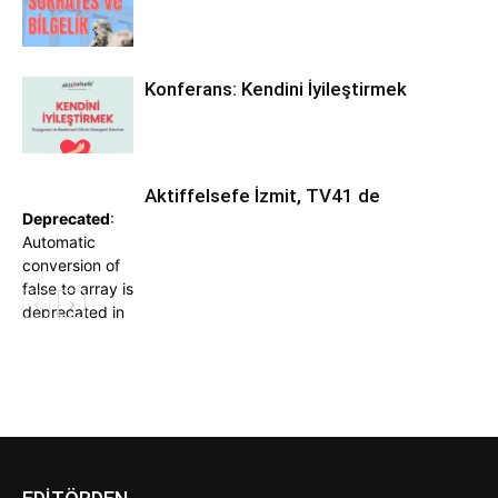
Konferans: Kendini İyileştirmek
Aktiffelsefe İzmit, TV41 de
Deprecated
:
Automatic
conversion of
false to array is
deprecated in
/var/www/vhosts/aktiffelsefeizmit.org/httpdocs/wp-
content/plugins/td-
composer/legacy/common/wp_booster/td_module.php
on line
380