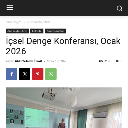
Ana Sayfa
Anasayfa-Slide
Anasayfa-Slide
Felsefe
Konferanslar
İçsel Denge Konferansı, Ocak
2026
Yazar
Aktiffelsefe İzmit
-
Ocak 17, 2026
319
0