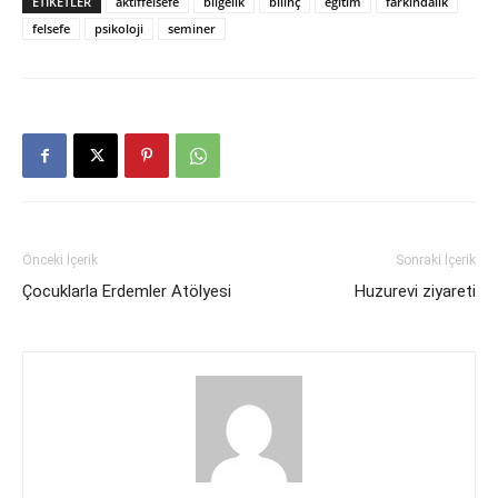
ETIKETLER
aktiffelsefe
bilgelik
bilinç
eğitim
farkındalık
felsefe
psikoloji
seminer
Önceki İçerik
Sonraki İçerik
Çocuklarla Erdemler Atölyesi
Huzurevi ziyareti