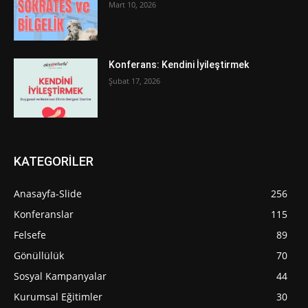
Mart 10, 2026
Konferans: Kendini İyileştirmek
Şubat 17, 2026
KATEGORİLER
Anasayfa-Slide
256
Konferanslar
115
Felsefe
89
Gönüllülük
70
Sosyal Kampanyalar
44
Kurumsal Eğitimler
30