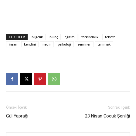
ETIKETLER
bilgelik
bilinç
eğitim
farkındalık
felsefe
insan
kendini
nedir
psikoloji
seminer
tanımak
Önceki İçerik
Sonraki İçerik
Gül Yaprağı
23 Nisan Çocuk Şenliği