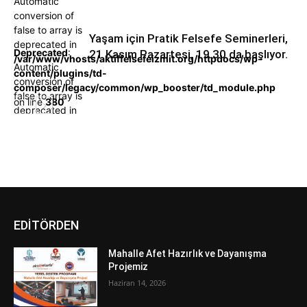
Automatic
conversion of
false to array is
Yaşam için Pratik Felsefe Seminerleri,
deprecated in
Deprecated
:
21 Kasım Pazartesi, 19.30 da başlıyor.
/var/www/vhosts/aktiffelsefeizmit.org/httpdocs/wp-
Automatic
content/plugins/td-
conversion of
composer/legacy/common/wp_booster/td_module.php
false to array is
on line
380
deprecated in
/var/www/vhosts/aktiffelsefeizmit.org/httpdocs/wp-
content/plugins/td-
composer/legacy/common/wp_booster/td_module.php
on line
380
EDİTÖRDEN
Mahalle Afet Hazırlık ve Dayanışma
Projemiz
Haziran 14, 2026