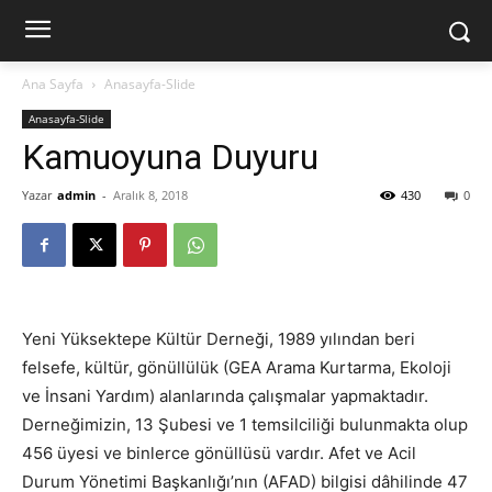
Ana Sayfa
Anasayfa-Slide
Anasayfa-Slide
Kamuoyuna Duyuru
Yazar
admin
-
Aralık 8, 2018
430
0
Yeni Yüksektepe Kültür Derneği, 1989 yılından beri
felsefe, kültür, gönüllülük (GEA Arama Kurtarma, Ekoloji
ve İnsani Yardım) alanlarında çalışmalar yapmaktadır.
Derneğimizin, 13 Şubesi ve 1 temsilciliği bulunmakta olup
456 üyesi ve binlerce gönüllüsü vardır. Afet ve Acil
Durum Yönetimi Başkanlığı’nın (AFAD) bilgisi dâhilinde 47