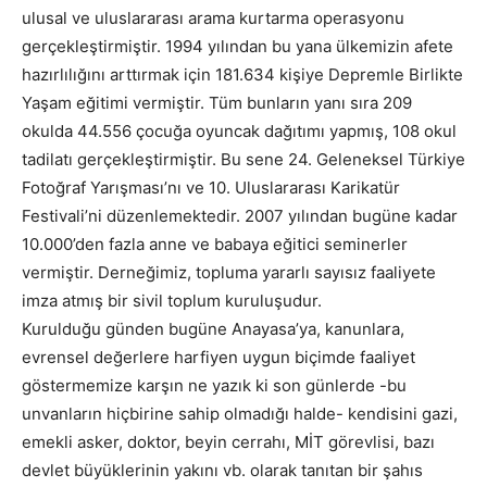
ulusal ve uluslararası arama kurtarma operasyonu
gerçekleştirmiştir. 1994 yılından bu yana ülkemizin afete
hazırlılığını arttırmak için 181.634 kişiye Depremle Birlikte
Yaşam eğitimi vermiştir. Tüm bunların yanı sıra 209
okulda 44.556 çocuğa oyuncak dağıtımı yapmış, 108 okul
tadilatı gerçekleştirmiştir. Bu sene 24. Geleneksel Türkiye
Fotoğraf Yarışması’nı ve 10. Uluslararası Karikatür
Festivali’ni düzenlemektedir. 2007 yılından bugüne kadar
10.000’den fazla anne ve babaya eğitici seminerler
vermiştir. Derneğimiz, topluma yararlı sayısız faaliyete
imza atmış bir sivil toplum kuruluşudur.
Kurulduğu günden bugüne Anayasa’ya, kanunlara,
evrensel değerlere harfiyen uygun biçimde faaliyet
göstermemize karşın ne yazık ki son günlerde -bu
unvanların hiçbirine sahip olmadığı halde- kendisini gazi,
emekli asker, doktor, beyin cerrahı, MİT görevlisi, bazı
devlet büyüklerinin yakını vb. olarak tanıtan bir şahıs