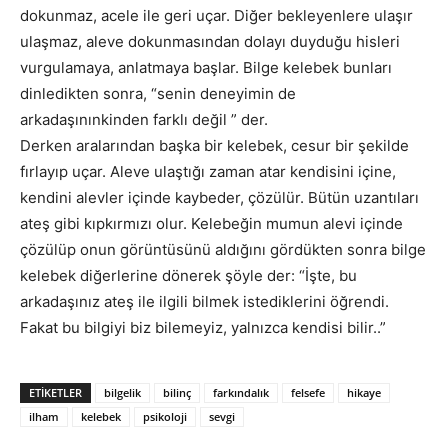
dokunmaz, acele ile geri uçar. Diğer bekleyenlere ulaşır
ulaşmaz, aleve dokunmasından dolayı duyduğu hisleri
vurgulamaya, anlatmaya başlar. Bilge kelebek bunları
dinledikten sonra, “senin deneyimin de
arkadaşınınkinden farklı değil ” der.
Derken aralarından başka bir kelebek, cesur bir şekilde
fırlayıp uçar. Aleve ulaştığı zaman atar kendisini içine,
kendini alevler içinde kaybeder, çözülür. Bütün uzantıları
ateş gibi kıpkırmızı olur. Kelebeğin mumun alevi içinde
çözülüp onun görüntüsünü aldığını gördükten sonra bilge
kelebek diğerlerine dönerek şöyle der: “İşte, bu
arkadaşınız ateş ile ilgili bilmek istediklerini öğrendi.
Fakat bu bilgiyi biz bilemeyiz, yalnızca kendisi bilir..”
ETIKETLER
bilgelik
bilinç
farkındalık
felsefe
hikaye
ilham
kelebek
psikoloji
sevgi