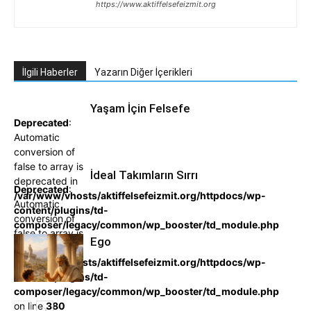
https://www.aktiffelsefeizmit.org
İlgili Haberler
Yazarın Diğer İçerikleri
Yaşam İçin Felsefe
Deprecated
:
Automatic
conversion of
false to array is
İdeal Takımların Sırrı
deprecated in
Deprecated
:
/var/www/vhosts/aktiffelsefeizmit.org/httpdocs/wp-
Automatic
content/plugins/td-
conversion of
composer/legacy/common/wp_booster/td_module.php
false to array is
on line
380
Ego
deprecated in
/var/www/vhosts/aktiffelsefeizmit.org/httpdocs/wp-
content/plugins/td-
composer/legacy/common/wp_booster/td_module.php
on line
380