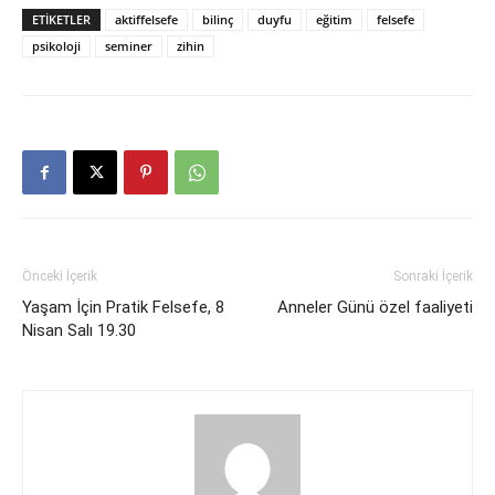
ETIKETLER
aktiffelsefe
bilinç
duyfu
eğitim
felsefe
psikoloji
seminer
zihin
Önceki İçerik
Sonraki İçerik
Yaşam İçin Pratik Felsefe, 8
Anneler Günü özel faaliyeti
Nisan Salı 19.30