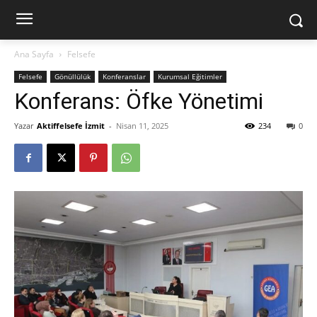
Ana Sayfa
Felsefe
Felsefe
Gönüllülük
Konferanslar
Kurumsal Eğitimler
Konferans: Öfke Yönetimi
Yazar
Aktiffelsefe İzmit
-
Nisan 11, 2025
234
0