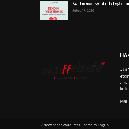
Konferans: Kendini İyileştirm
Şubat 17, 2026
HA
Akti
etki
amac
kült
Mail
© Newspaper WordPress Theme by TagDiv