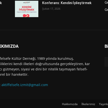
G
ek
Konferans: Kendini İyileştirmek
Şubat 17, 2026
Ge
KKIMIZDA
B
ffelsefe Kültür Derneği, 1989 yılında kurulmuş,
nliklerini kendi ilkeleri doğrultusunda gerçekleştiren, kar
ı gütmeyen, siyasi ve dini bir nitelik taşımayan felsefi-
ürel bir harekettir.
:
aktiffelsefe.izmit@gmail.com
Hakkımızda
İlkelerimiz
Yayınl