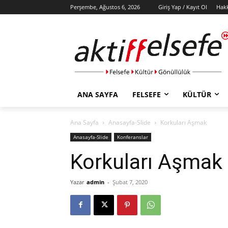
Perşembe, Ağustos 6, 2026
Giriş Yap / Kayıt Ol
Hak
ANA SAYFA
FELSEFE
KÜLTÜR
Ana Sayfa
Anasayfa-Slide
Korkuları Aşmak
Anasayfa-Slide
Konferanslar
Korkuları Aşmak
Yazar
admin
-
Şubat 7, 2020