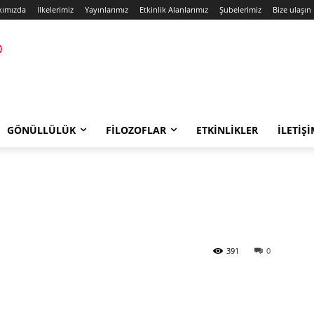
kımızda
İlkelerimiz
Yayınlarımız
Etkinlik Alanlarımız
Şubelerimiz
Bize ulaşın
GÖNÜLLÜLÜK
FILOZOFLAR
ETKINLIKLER
İLETIŞ
391
0