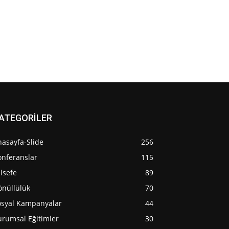
ATEGORİLER
nasayfa-Slide
256
onferanslar
115
lsefe
89
önüllülük
70
osyal Kampanyalar
44
urumsal Eğitimler
30