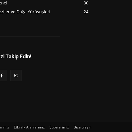
enel
30
ziler ve Doğa Yürüyüşleri
24
izi Takip Edin!
arımız
Etkinlik Alanlarımız
Şubelerimiz
Bize ulaşın