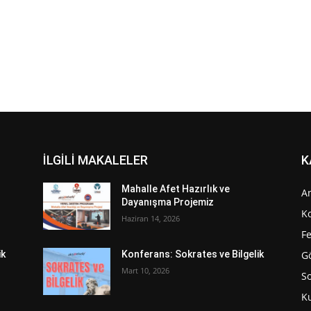
İLGİLİ MAKALELER
K
Mahalle Afet Hazırlık ve
A
Dayanışma Projemiz
K
Haziran 14, 2026
Fe
G
ik
Konferans: Sokrates ve Bilgelik
Mart 10, 2026
S
K