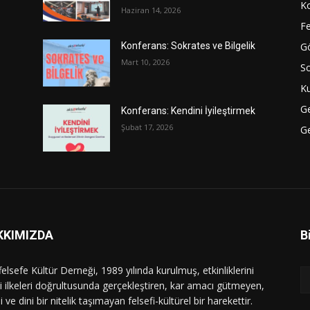
Ko
Haziran 14, 2026
Fe
Gö
Konferans: Sokrates ve Bilgelik
Mart 10, 2026
S
Ku
G
Konferans: Kendini İyileştirmek
Şubat 17, 2026
Ge
KKIMIZDA
B
felsefe Kültür Derneği, 1989 yılında kurulmuş, etkinliklerini
i ilkeleri doğrultusunda gerçekleştiren, kar amacı gütmeyen,
i ve dini bir nitelik taşımayan felsefi-kültürel bir harekettir.