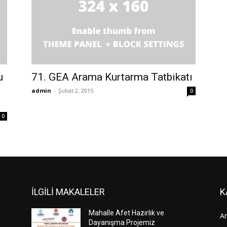
u
71. GEA Arama Kurtarma Tatbikatı
admin
-
Şubat 2, 2015
0
0
İLGİLİ MAKALELER
K
Mahalle Afet Hazırlık ve
An
Dayanışma Projemiz