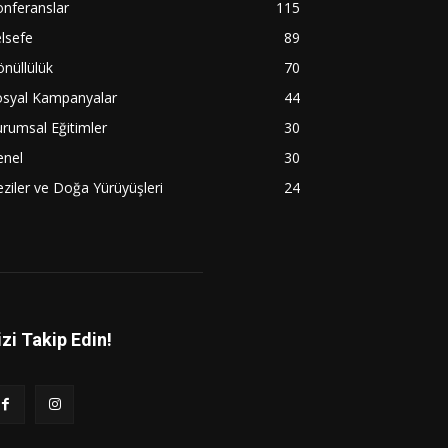
nferanslar
115
lsefe
89
nüllülük
70
osyal Kampanyalar
44
rumsal Eğitimler
30
enel
30
ziler ve Doğa Yürüyüşleri
24
izi Takip Edin!