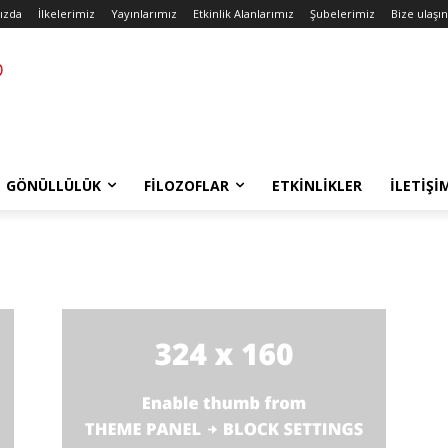
ızda
İlkelerimiz
Yayınlarımız
Etkinlik Alanlarımız
Şubelerimiz
Bize ulaşın
GÖNÜLLÜLÜK
FILOZOFLAR
ETKINLIKLER
İLETIŞI