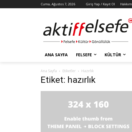
Cuma, Ağustos 7, 2026
Giriş Yap / Kayıt Ol
Hakkım
ANA SAYFA
FELSEFE
KÜLTÜR
Ana Sayfa
Etiketler
Hazırlık
Etiket: hazırlık