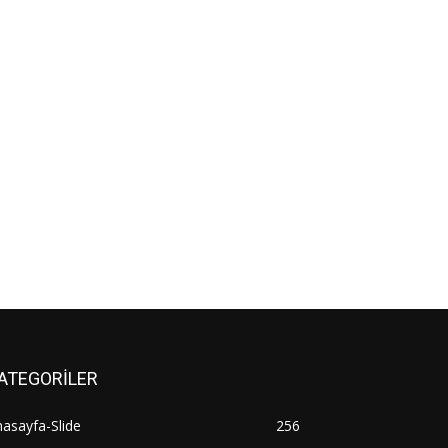
ATEGORİLER
asayfa-Slide
256