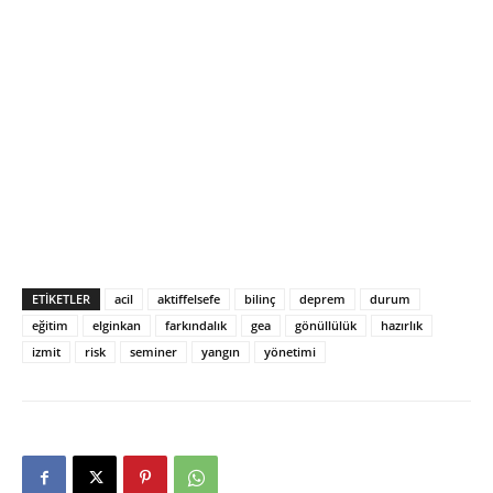
ETIKETLER
acil
aktiffelsefe
bilinç
deprem
durum
eğitim
elginkan
farkındalık
gea
gönüllülük
hazırlık
izmit
risk
seminer
yangın
yönetimi