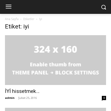
Ana Sayfa
Etiketler
Iyi
Etiket: iyi
İYİ hissetmek…
admin
-
Şubat 25, 2016
0