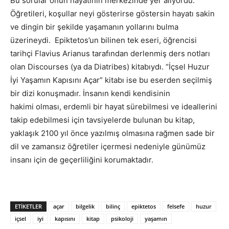
Bu sorular onun hayatının merkezinde yer alıyordu.
Öğretileri, koşullar neyi gösterirse göstersin hayatı sakin
ve dingin bir şekilde yaşamanın yollarını bulma
üzerineydi. Epiktetos’un bilinen tek eseri, öğrencisi
tarihçi Flavius Arianus tarafından derlenmiş ders notları
olan Discourses (ya da Diatribes) kitabıydı. “İçsel Huzur
İyi Yaşamın Kapısını Açar” kitabı ise bu eserden seçilmiş
bir dizi konuşmadır. İnsanın kendi kendisinin
hakimi olması, erdemli bir hayat sürebilmesi ve ideallerini
takip edebilmesi için tavsiyelerde bulunan bu kitap,
yaklaşık 2100 yıl önce yazılmış olmasına rağmen sade bir
dil ve zamansız öğretiler içermesi nedeniyle günümüz
insanı için de geçerliliğini korumaktadır.
ETIKETLER
açar
bilgelik
bilinç
epiktetos
felsefe
huzur
içsel
iyi
kapısını
kitap
psikoloji
yaşamın