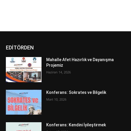
/var/www/vhosts/aktiffelsefeizmit.org/httpdocs/wp-
content/plugins/td-
composer/legacy/common/wp_booster/td_module.php
on line
380
EDİTÖRDEN
Mahalle Afet Hazırlık ve Dayanışma
Projemiz
Haziran 14, 2026
Konferans: Sokrates ve Bilgelik
Mart 10, 2026
Konferans: Kendini İyileştirmek