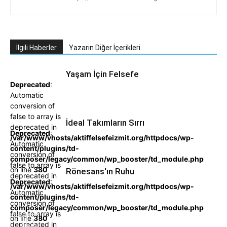
İlgili Haberler
Yazarın Diğer İçerikleri
Yaşam İçin Felsefe
Deprecated
:
Automatic
conversion of
false to array is
İdeal Takımların Sırrı
deprecated in
Deprecated
:
/var/www/vhosts/aktiffelsefeizmit.org/httpdocs/wp-
Automatic
content/plugins/td-
conversion of
composer/legacy/common/wp_booster/td_module.php
false to array is
on line
380
Rönesans'ın Ruhu
deprecated in
Deprecated
:
/var/www/vhosts/aktiffelsefeizmit.org/httpdocs/wp-
Automatic
content/plugins/td-
conversion of
composer/legacy/common/wp_booster/td_module.php
false to array is
on line
380
deprecated in