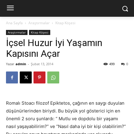
Ana Sayfa
Araştırmalar
Kitap Köşesi
Araştırmalar
Kitap Köşesi
İçsel Huzur İyi Yaşamın
Kapısını Açar
Yazar
admin
-
Şubat 13, 2014
499
0
Romalı Stoacı filozof Epiktetos, çağının en saygı duyulan
düşünürlerinden biriydi. Bu büyük yol gösterici için en
önemli 2 soru şunlardı: “ Mutlu ve dopdolu bir yaşamı
nasıl yaşayabilirim?” ve “Nasıl daha iyi bir kişi olabilirim?”