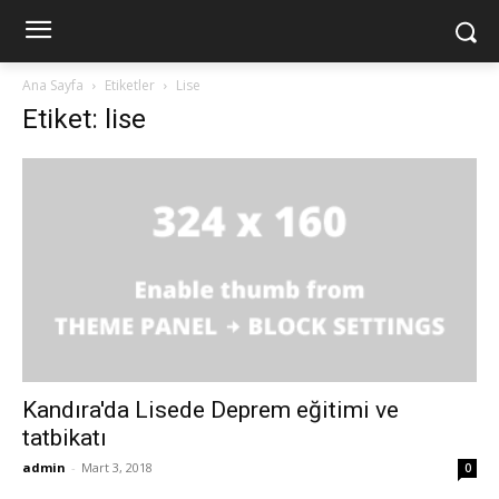
Ana Sayfa
Etiketler
Lise
Etiket: lise
Kandıra'da Lisede Deprem eğitimi ve
tatbikatı
admin
-
Mart 3, 2018
0