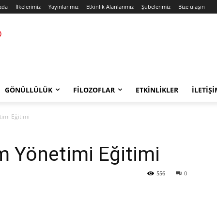
zda
İlkelerimiz
Yayınlarımız
Etkinlik Alanlarımız
Şubelerimiz
Bize ulaşın
GÖNÜLLÜLÜK
FILOZOFLAR
ETKINLIKLER
İLETIŞ
imi Eğitimi
m Yönetimi Eğitimi
556
0