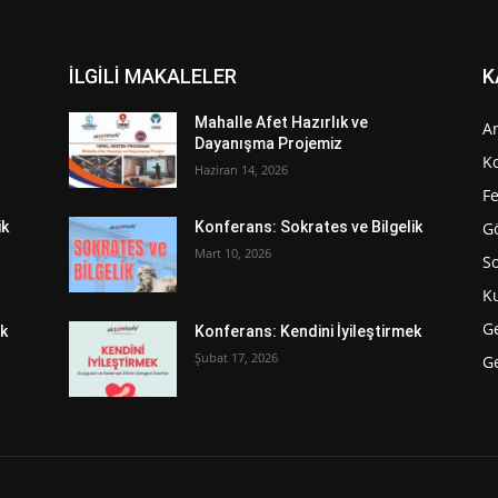
İLGİLİ MAKALELER
K
Mahalle Afet Hazırlık ve
A
Dayanışma Projemiz
K
Haziran 14, 2026
Fe
G
ik
Konferans: Sokrates ve Bilgelik
Mart 10, 2026
S
K
G
ek
Konferans: Kendini İyileştirmek
Şubat 17, 2026
Ge