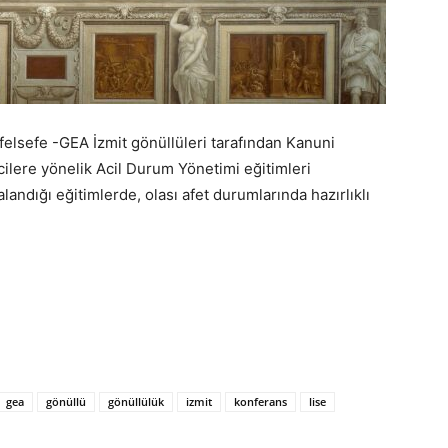
ffelsefe -GEA İzmit gönüllüleri tarafından Kanuni
ilere yönelik Acil Durum Yönetimi eğitimleri
landığı eğitimlerde, olası afet durumlarında hazırlıklı
gea
gönüllü
gönüllülük
izmit
konferans
lise