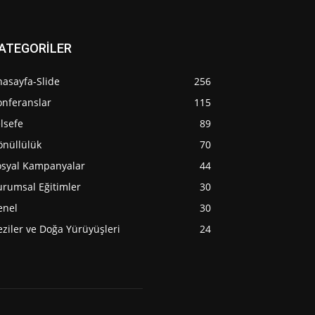
ATEGORİLER
nasayfa-Slide
256
onferanslar
115
lsefe
89
önüllülük
70
osyal Kampanyalar
44
urumsal Eğitimler
30
enel
30
ziler ve Doğa Yürüyüşleri
24