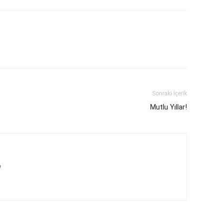
Sonraki İçerik
Mutlu Yıllar!
g