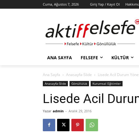
Cuma, Ağustos 7, 2026
Giriş Yap / Kayıt Ol
Hakkımı
ANA SAYFA
FELSEFE
KÜLTÜR
Ana Sayfa
Anasayfa-Slide
Lisede Acil Durum Yönet
Anasayfa-Slide
Gönüllülük
Kurumsal Eğitimler
Lisede Acil Duru
Yazar
admin
-
Aralık 29, 2016