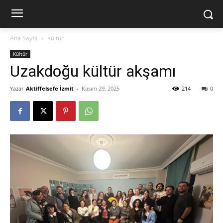
Ana Sayfa
Kültür
Kültür
Uzakdoğu kültür akşamı
Yazar
Aktiffelsefe İzmit
-
Kasım 29, 2025
214
0