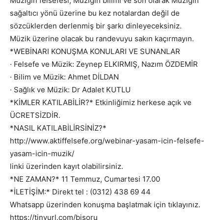
Müziğin felsefesi, Müziğin bilimi ve son olarak Müziğin
sağaltıcı yönü üzerine bu kez notalardan değil de
sözcüklerden derlenmiş bir şarkı dinleyeceksiniz.
Müzik üzerine olacak bu randevuyu sakın kaçırmayın.
*WEBİNARI KONUŞMA KONULARI VE SUNANLAR
· Felsefe ve Müzik: Zeynep ELKIRMIŞ, Nazım ÖZDEMİR
· Bilim ve Müzik: Ahmet DİLDAN
· Sağlık ve Müzik: Dr Adalet KUTLU
*KİMLER KATILABİLİR?* Etkinliğimiz herkese açık ve
ÜCRETSİZDİR.
*NASIL KATILABİLİRSİNİZ?*
http://www.aktiffelsefe.org/webinar-yasam-icin-felsefe-
yasam-icin-muzik/
linki üzerinden kayıt olabilirsiniz.
*NE ZAMAN?* 11 Temmuz, Cumartesi 17.00
*İLETİŞİM:* Direkt tel : (0312) 438 69 44
Whatsapp üzerinden konuşma başlatmak için tıklayınız.
https://tinyurl.com/bisoru