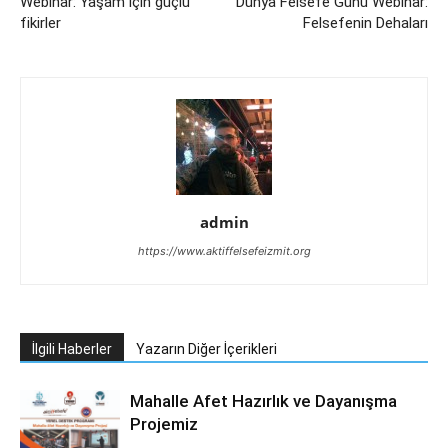
Webinar: Yaşam için güçlü
Dünya Felsefe Günü Webinar:
fikirler
Felsefenin Dehaları
admin
https://www.aktiffelsefeizmit.org
İlgili Haberler
Yazarın Diğer İçerikleri
Mahalle Afet Hazırlık ve Dayanışma
Projemiz