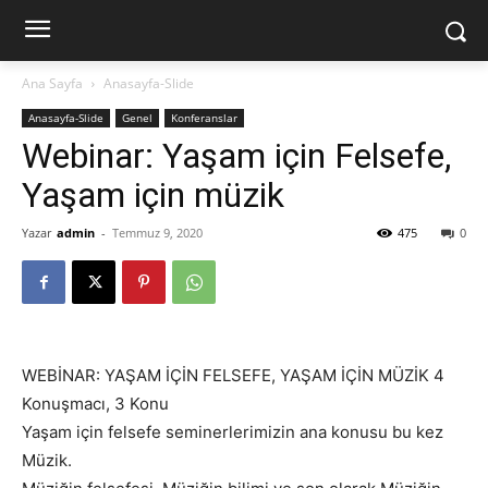
Ana Sayfa
Anasayfa-Slide
Anasayfa-Slide
Genel
Konferanslar
Webinar: Yaşam için Felsefe,
Yaşam için müzik
Yazar
admin
-
Temmuz 9, 2020
475
0
WEBİNAR: YAŞAM İÇİN FELSEFE, YAŞAM İÇİN MÜZİK 4
Konuşmacı, 3 Konu
Yaşam için felsefe seminerlerimizin ana konusu bu kez
Müzik.