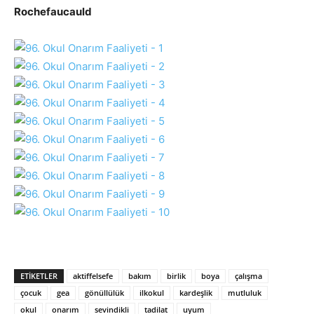
Rochefaucauld
ETIKETLER
aktiffelsefe
bakım
birlik
boya
çalışma
çocuk
gea
gönüllülük
ilkokul
kardeşlik
mutluluk
okul
onarım
sevindikli
tadilat
uyum