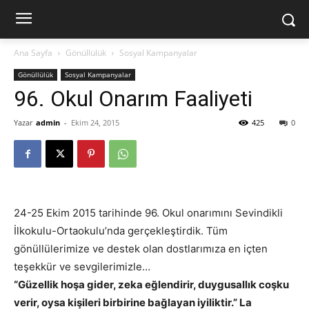
Ana Sayfa
Gönüllülük
Sosyal Kampanyalar
Gönüllülük
Sosyal Kampanyalar
96. Okul Onarım Faaliyeti
Yazar
admin
-
Ekim 24, 2015
425
0
24-25 Ekim 2015 tarihinde 96. Okul onarımını Sevindikli
İlkokulu-Ortaokulu’nda gerçekleştirdik. Tüm
gönüllülerimize ve destek olan dostlarımıza en içten
teşekkür ve sevgilerimizle…
“Güzellik hoşa gider, zeka eğlendirir, duygusallık coşku
verir, oysa kişileri birbirine bağlayan iyiliktir.” La