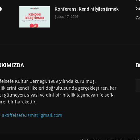
G
ek
Konferans: Kendini İyileştirmek
Şubat 17, 2026
Ge
KKIMIZDA
B
ffelsefe Kültür Derneği, 1989 yılında kurulmuş,
nliklerini kendi ilkeleri doğrultusunda gerçekleştiren, kar
ı gütmeyen, siyasi ve dini bir nitelik taşımayan felsefi-
ürel bir harekettir.
:
aktiffelsefe.izmit@gmail.com