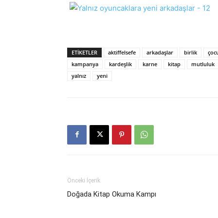
ETIKETLER
aktiffelsefe
arkadaşlar
birlik
çoc
kampanya
kardeşlik
karne
kitap
mutluluk
yalnız
yeni
Önceki İçerik
Doğada Kitap Okuma Kampı