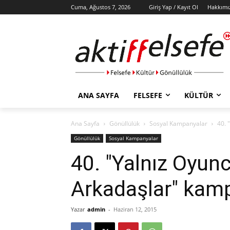
Cuma, Ağustos 7, 2026
Giriş Yap / Kayıt Ol
Hakkımı
ANA SAYFA
FELSEFE
KÜLTÜR
Ana Sayfa
Gönüllülük
Sosyal Kampanyalar
40. 
Gönüllülük
Sosyal Kampanyalar
40. "Yalnız Oyunc
Arkadaşlar" kam
Yazar
admin
-
Haziran 12, 2015