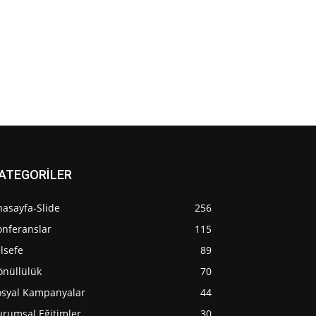
ATEGORİLER
nasayfa-Slide
256
onferanslar
115
lsefe
89
önüllülük
70
osyal Kampanyalar
44
urumsal Eğitimler
30