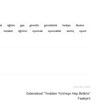
uk
eğitim
gea
gönüllü
gönüllülük
hediye
ilkokul
nezaket
öğrenci
oyuncak
oyuncaklar
sevinç
uyum
Sonraki İçerik
Geleneksel "Yediden Yetmişe Hep Birlikte"
Faaliyeti