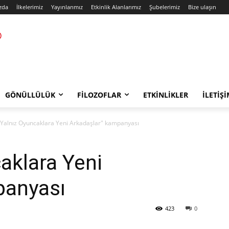
zda
İlkelerimiz
Yayınlarımız
Etkinlik Alanlarımız
Şubelerimiz
Bize ulaşın
GÖNÜLLÜLÜK
FILOZOFLAR
ETKINLIKLER
İLETIŞ
"Yalnız Oyuncaklara Yeni Arkadaşlar" kampanyası
aklara Yeni
panyası
423
0