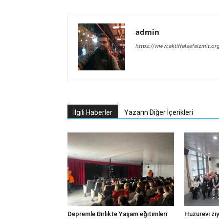
admin
https://www.aktiffelsefeizmit.or
İlgili Haberler
Yazarın Diğer İçerikleri
Depremle Birlikte Yaşam eğitimleri
Huzurevi ziy