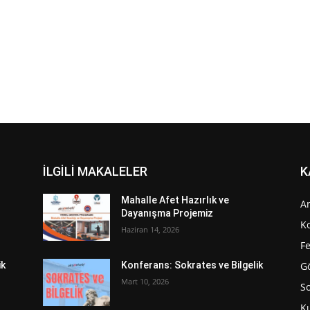
İLGİLİ MAKALELER
K
Mahalle Afet Hazırlık ve
A
Dayanışma Projemiz
K
Haziran 14, 2026
Fe
G
ik
Konferans: Sokrates ve Bilgelik
Mart 10, 2026
S
K