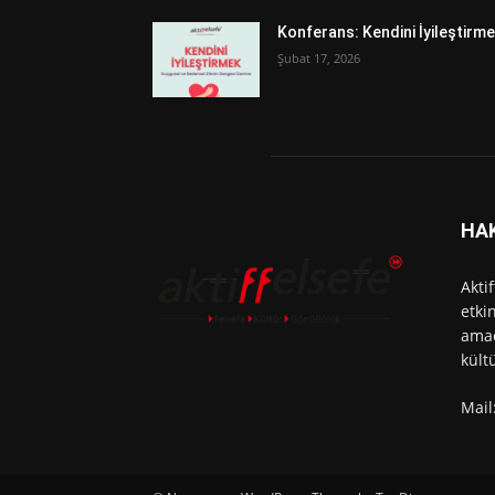
Konferans: Kendini İyileştirm
Şubat 17, 2026
HA
Akti
etki
amac
kült
Mail